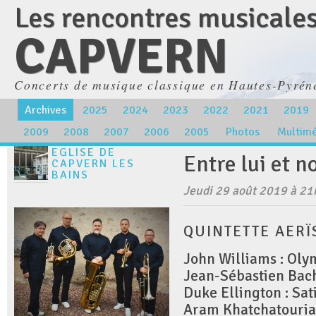
Les rencontres musicale
CAPVERN
Concerts de musique classique en Hautes-Pyrén
Archives
2025
2024
2023
2022
2021
2019
2009
2008
2007
2006
2005
Photos
Multim
EGLISE DE
Entre lui et n
CAPVERN LES
BAINS
Jeudi 29 août 2019 à 2
QUINTETTE AERÏ
John Williams : Oly
Jean-Sébastien Bac
Duke Ellington : Sat
Aram Khatchatouria