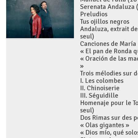
Serenata Andaluza (
Preludios
Tus ojillos negros
Andaluza, extrait d
seul)
Canciones de María
« El pan de Ronda q
« Oración de las mad
»
Trois mélodies sur 
I. Les colombes
II. Chinoiserie
III. Séguidille
Homenaje pour le T
seul)
Dos Rimas sur des 
« Olas gigantes »
« Dios mío, qué solo