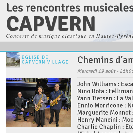
Les rencontres musicale
CAPVERN
Concerts de musique classique en Hautes-Pyrén
Chemins d’a
EGLISE DE
CAPVERN VILLAGE
Mercredi 19 août - 21h0
John Williams : Esc
Nino Rota : Fellinia
Yann Tiersen : La Va
Ennio Morricone : 
Marguerite Monnot 
Henry Mancini : Moo
Charlie Chaplin : Et