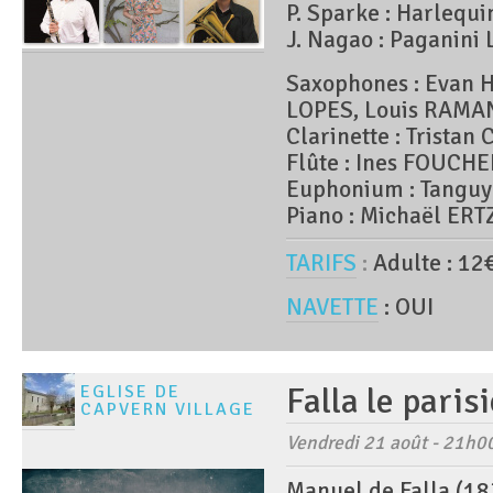
P. Sparke : Harlequi
J. Nagao : Paganini 
Saxophones : Evan
LOPES, Louis RAMA
Clarinette : Trista
Flûte : Ines FOUCH
Euphonium : Tangu
Piano : Michaël ER
TARIFS
:
Adulte : 12
NAVETTE
: OUI
Falla le paris
EGLISE DE
CAPVERN VILLAGE
Vendredi 21 août - 21h0
Manuel de Falla (1