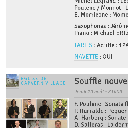
Michel Legrand : Le
Poulenc / Monnot : 
E. Morricone : Mome
Saxophones : Jérôm
Piano : Michaël ER
TARIFS
:
Adulte : 12
NAVETTE
: OUI
Souffle nouv
EGLISE DE
CAPVERN VILLAGE
Jeudi 20 août - 21h00
F. Poulenc : Sonate 
P. Iturralde : Peque
A. Harberg : Sonate
D. Salleras : La dern