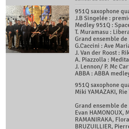
951Q saxophone qua
J.B Singelée : prem
Medley 951Q : Space
T. Muramasu : Libera
Grand ensemble de
G.Caccini : Ave Mari
J. Van der Roost : R
A. Piazzolla : Medit
J. Lennon/ P. Mc Ca
ABBA : ABBA medle
951Q saxophone qua
Miki YAMAZAKI, Rie
Grand ensemble de
Evan HAMONOUX, Ma
RAMANIRAKA, Flora 
BRUZUILLIER, Pierr