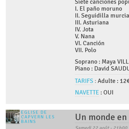
Siete canciones pop
I. El paño moruno
II. Seguidilla murci
III. Asturiana
IV. Jota
V. Nana
VI. Canción
VII. Polo
Soprano : Maya VI
Piano : David SAU
TARIFS
:
Adulte : 12
NAVETTE
: OUI
EGLISE DE
Un monde en 
CAPVERN LES
BAINS
Samedi 22 août - 21h00