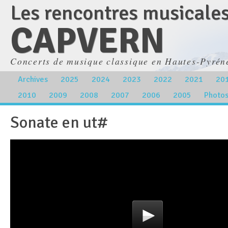
Les rencontres musicale
CAPVERN
Concerts de musique classique en Hautes-Pyrén
Archives
2025
2024
2023
2022
2021
20
2010
2009
2008
2007
2006
2005
Photo
Sonate en ut#