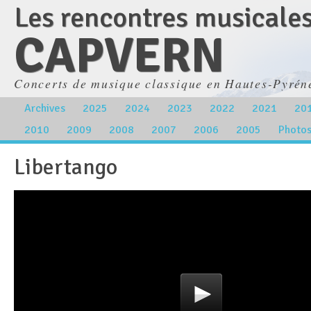
Les rencontres musicale
CAPVERN
Concerts de musique classique en Hautes-Pyrén
Archives
2025
2024
2023
2022
2021
20
2010
2009
2008
2007
2006
2005
Photo
Libertango