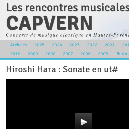
Les rencontres musicale
CAPVERN
Concerts de musique classique en Hautes-Pyrén
Archives
2025
2024
2023
2022
2021
20
2010
2009
2008
2007
2006
2005
Photo
Hiroshi Hara : Sonate en ut#